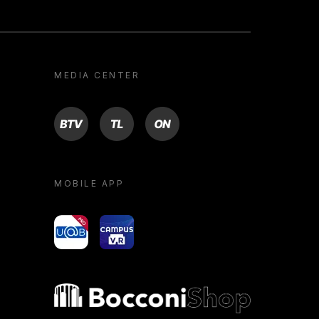
MEDIA CENTER
BTV
TL
ON
MOBILE APP
yoU@B
Campus VR
Bocconi shop