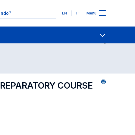
Lingue
EN
IT
Menu
Contatti
Open share
 PREPARATORY COURSE