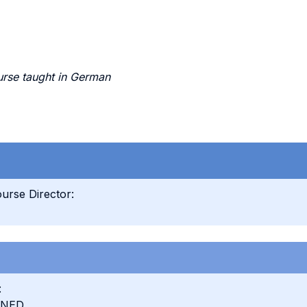
urse taught in German
urse Director:
:
INED