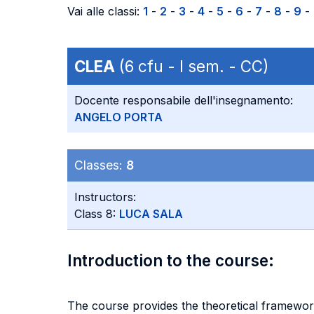
Vai alle classi:
1
-
2
-
3
-
4
-
5
-
6
-
7
-
8
-
9
-
CLEA
(6 cfu - I sem. - CC)
Docente responsabile dell'insegnamento:
ANGELO PORTA
Classes:
8
Instructors:
Class 8:
LUCA SALA
Introduction to the course:
The course provides the theoretical framewo