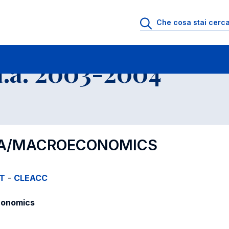
.a. 2003-2004
IA/MACROECONOMICS
IT
-
CLEACC
conomics