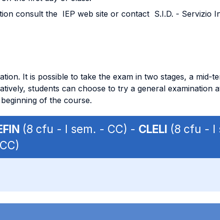
on consult the IEP web site or contact S.I.D. - Servizio Inf
ion. It is possible to take the exam in two stages, a mid-ter
atively, students can choose to try a general examination a
 beginning of the course.
EFIN
(8 cfu - I sem. - CC) -
CLELI
(8 cfu - I
 CC)