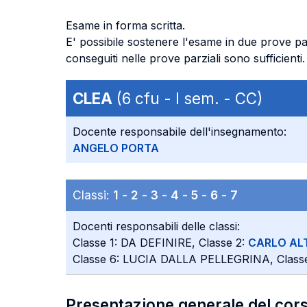
Esame in forma scritta.
E' possibile sostenere l'esame in due prove par
conseguiti nelle prove parziali sono sufficienti.
CLEA
(6 cfu - I sem. - CC)
Docente responsabile dell'insegnamento:
ANGELO PORTA
Classi:
1
-
2
-
3
-
4
-
5
-
6
-
7
Docenti responsabili delle classi:
Classe 1: DA DEFINIRE, Classe 2:
CARLO A
Classe 6: LUCIA DALLA PELLEGRINA, Class
Presentazione generale del cor