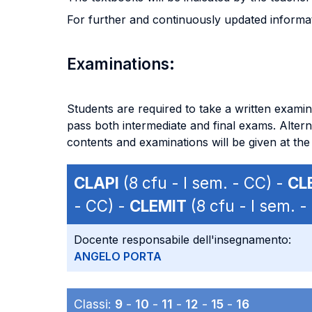
For further and continuously updated informati
Examinations:
Students are required to take a written examinat
pass both intermediate and final exams. Altern
contents and examinations will be given at the
CLAPI
(8 cfu - I sem. - CC) -
CL
- CC) -
CLEMIT
(8 cfu - I sem. -
Docente responsabile dell'insegnamento:
ANGELO PORTA
Classi:
9
-
10
-
11
-
12
-
15
-
16