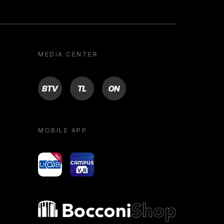
MEDIA CENTER
BTV
TL
ON
MOBILE APP
yoU@B
Campus VR
Bocconi shop