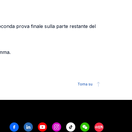
conda prova finale sulla parte restante del
amma.
Torna su
Facebook
Linkedin
Youtube
Instagram
Tiktok
Weechat
Xiaohongshu/R