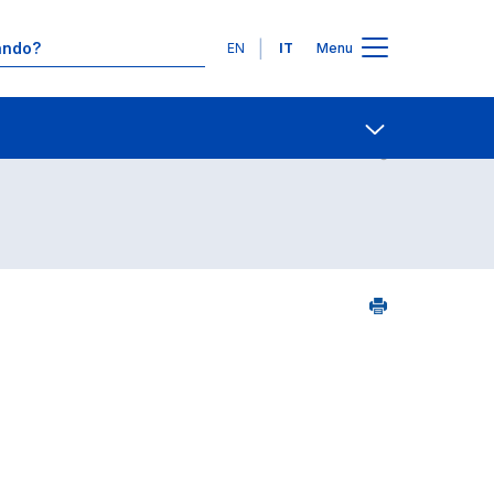
Lingue
EN
IT
Menu
04
Contatti
Open share