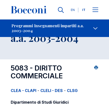
Lingue
EN
IT
Contatti
-
Insegnamento
Programmi Insegnamenti impartiti a.a.
2003-2004
Open s
a.a. 2003-2004
5083 - DIRITTO
COMMERCIALE
CLEA - CLAPI
-
CLELI - DES
-
CLSG
Dipartimento di Studi Giuridici