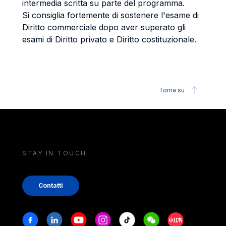
intermedia scritta su parte del programma.
Si consiglia fortemente di sostenere l'esame di
Diritto commerciale dopo aver superato gli
esami di Diritto privato e Diritto costituzionale.
Torna su
STAY IN TOUCH
Contatti
Stay in touch
Facebook
Linkedin
Youtube
Instagram
Tiktok
Weechat
Xiaohongshu/