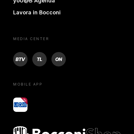
yoU@B Agenda
Lavora in Bocconi
MEDIA CENTER
BTV
TL
ON
MOBILE APP
yoU@B
Bocconi shop