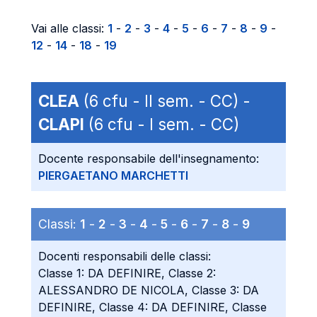
Vai alle classi:
1
-
2
-
3
-
4
-
5
-
6
-
7
-
8
-
9
-
12
-
14
-
18
-
19
CLEA
(6 cfu - II sem. - CC) -
CLAPI
(6 cfu - I sem. - CC)
Docente responsabile dell'insegnamento:
PIERGAETANO MARCHETTI
Classi:
1
-
2
-
3
-
4
-
5
-
6
-
7
-
8
-
9
Docenti responsabili delle classi:
Classe 1: DA DEFINIRE, Classe 2:
ALESSANDRO DE NICOLA, Classe 3: DA
DEFINIRE, Classe 4: DA DEFINIRE, Classe