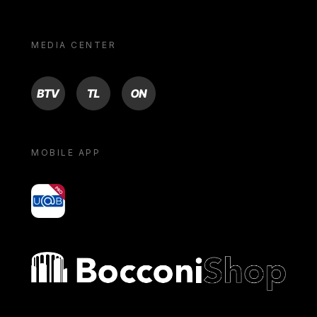
MEDIA CENTER
BTV
TL
ON
MOBILE APP
yoU@B
Bocconi shop