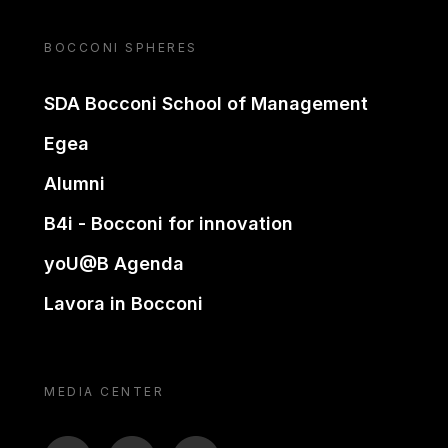
BOCCONI SPHERES
SDA Bocconi School of Management
Egea
Alumni
B4i - Bocconi for innovation
yoU@B Agenda
Lavora in Bocconi
MEDIA CENTER
BTV
TL
ON