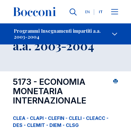
Lingue
EN
IT
Contatti
-
Insegnamento
Programmi Insegnamenti impartiti a.a.
2003-2004
Open s
a.a. 2003-2004
5173 - ECONOMIA
MONETARIA
INTERNAZIONALE
CLEA - CLAPI - CLEFIN - CLELI - CLEACC -
DES - CLEMIT - DIEM - CLSG