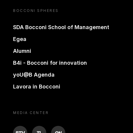
BOCCONI SPHERES
SDA Bocconi School of Management
Egea
Alumni
B4i - Bocconi for innovation
yoU@B Agenda
Lavora in Bocconi
MEDIA CENTER
BTV
TL
ON