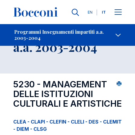
Lingue
EN
IT
Contatti
-
Insegnamento
Programmi Insegnamenti impartiti a.a.
2003-2004
Open s
a.a. 2003-2004
5230 - MANAGEMENT
DELLE ISTITUZIONI
CULTURALI E ARTISTICHE
CLEA - CLAPI - CLEFIN - CLELI - DES - CLEMIT
- DIEM - CLSG