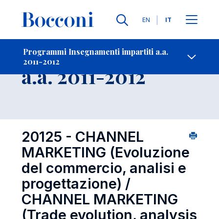
Lingue
EN
IT
Contatti
-
Insegnamento
Programmi Insegnamenti impartiti a.a.
2011-2012
Open s
a.a. 2011-2012
20125 - CHANNEL
MARKETING (Evoluzione
del commercio, analisi e
progettazione) /
CHANNEL MARKETING
(Trade evolution, analysis