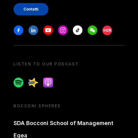
Contatti
Stay in touch
Facebook
Linkedin
Youtube
Instagram
Tiktok
Weechat
Xiaohongshu/
LISTEN TO OUR PODCAST
Spotify
Spreaker
Apple podcast
BOCCONI SPHERES
SDA Bocconi School of Management
Egea