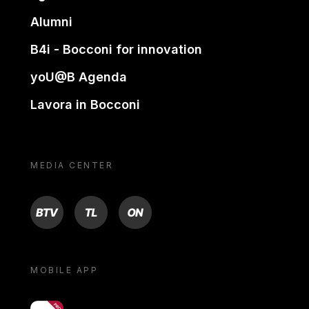
Alumni
B4i - Bocconi for innovation
yoU@B Agenda
Lavora in Bocconi
MEDIA CENTER
BTV
TL
ON
MOBILE APP
yoU@B