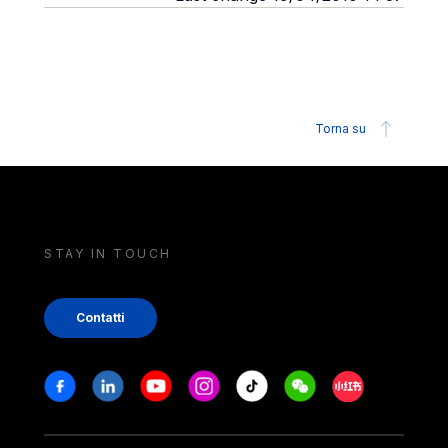
Torna su
STAY IN TOUCH
Contatti
Stay in touch
Facebook
Linkedin
Youtube
Instagram
Tiktok
Weechat
Xiaohongshu/