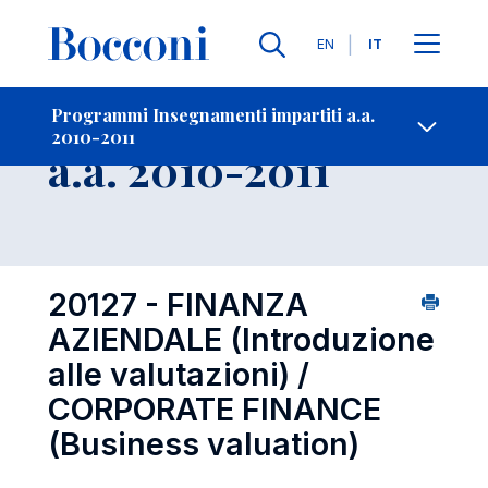
Lingue
EN
IT
Contatti
-
Insegnamento
Programmi Insegnamenti impartiti a.a.
2010-2011
Open s
a.a. 2010-2011
20127 - FINANZA
AZIENDALE (Introduzione
alle valutazioni) /
CORPORATE FINANCE
(Business valuation)