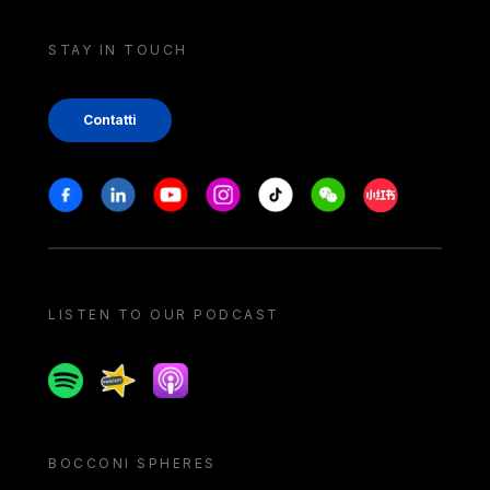
STAY IN TOUCH
Contatti
Stay in touch
Facebook
Linkedin
Youtube
Instagram
Tiktok
Weechat
Xiaohongshu/
LISTEN TO OUR PODCAST
Spotify
Spreaker
Apple podcast
BOCCONI SPHERES