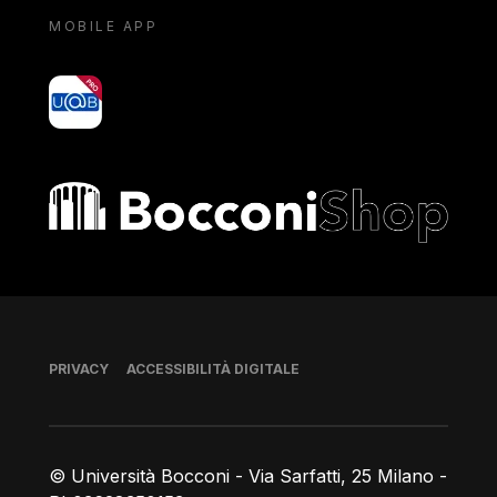
MOBILE APP
yoU@B
Bocconi shop
Piè di pagina
PRIVACY
ACCESSIBILITÀ DIGITALE
© Università Bocconi - Via Sarfatti, 25 Milano -