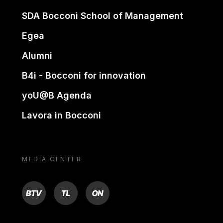
SDA Bocconi School of Management
Egea
Alumni
B4i - Bocconi for innovation
yoU@B Agenda
Lavora in Bocconi
MEDIA CENTER
BTV
TL
ON