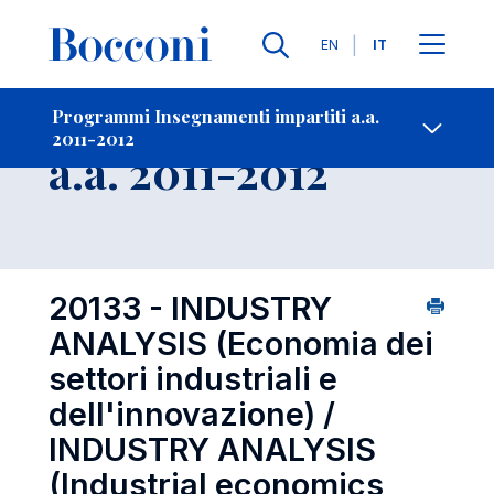
Lingue
EN
IT
Contatti
-
Insegnamento
Programmi Insegnamenti impartiti a.a.
2011-2012
Open s
a.a. 2011-2012
20133 - INDUSTRY
ANALYSIS (Economia dei
settori industriali e
dell'innovazione) /
INDUSTRY ANALYSIS
(Industrial economics