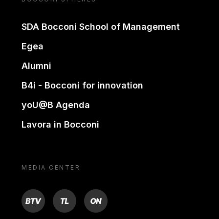
SDA Bocconi School of Management
Egea
Alumni
B4i - Bocconi for innovation
yoU@B Agenda
Lavora in Bocconi
MEDIA CENTER
BTV
TL
ON