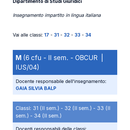
Dipartimento di Studi Giuridici
Insegnamento impartito in lingua italiana
Vai alle classi:
17
-
31
-
32
-
33
-
34
M
(6 cfu - II sem. - OBCUR |
IUS/04)
Docente responsabile dell'insegnamento:
GAIA SILVIA BALP
Classi:
31 (II sem.) -
32 (II sem.) -
33 (II
sem.) -
34 (II sem.)
Docenti responsabili delle classi: