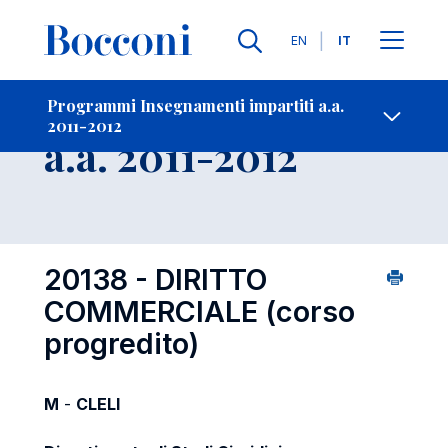
Lingue
EN
IT
Contatti
-
Insegnamento
Programmi Insegnamenti impartiti a.a.
2011-2012
Open s
a.a. 2011-2012
20138 - DIRITTO
COMMERCIALE (corso
progredito)
M
-
CLELI