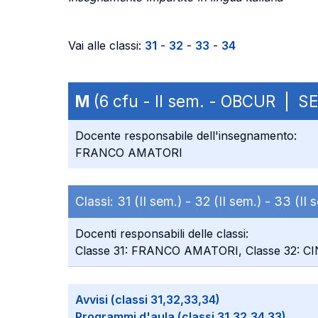
Vai alle classi:
31
-
32
-
33
-
34
M
(6 cfu - II sem. - OBCUR | S
Docente responsabile dell'insegnamento:
FRANCO AMATORI
Classi:
31 (II sem.) -
32 (II sem.) -
33 (II 
Docenti responsabili delle classi:
Classe 31: FRANCO AMATORI, Classe 32: 
Avvisi (classi 31,32,33,34)
Programmi d'aula (classi 31,32,34,33)