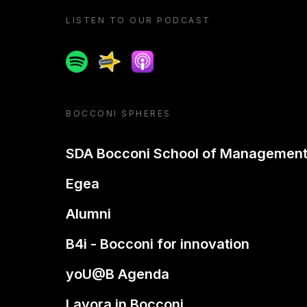
LISTEN TO OUR PODCAST
Spotify
Spreaker
Apple podcast
BOCCONI SPHERES
SDA Bocconi School of Managemen
Egea
Alumni
B4i - Bocconi for innovation
yoU@B Agenda
Lavora in Bocconi