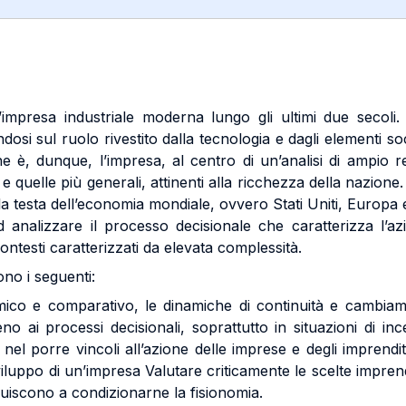
ll’impresa industriale moderna lungo gli ultimi due secoli
si sul ruolo rivestito dalla tecnologia e dagli elementi socio
ine è, dunque, l’impresa, al centro di un’analisi di ampio 
ro e quelle più generali, attinenti alla ricchezza della nazion
a testa dell’economia mondiale, ovvero Stati Uniti, Europa e
d analizzare il processo decisionale che caratterizza l’a
ntesti caratterizzati da elevata complessità.
ono i seguenti:
co e comparativo, le dinamiche di continuità e cambiamen
n seno ai processi decisionali, soprattutto in situazioni di i
 nel porre vincoli all’azione delle imprese e degli imprendito
 sviluppo di un’impresa Valutare criticamente le scelte imprend
uiscono a condizionarne la fisionomia.