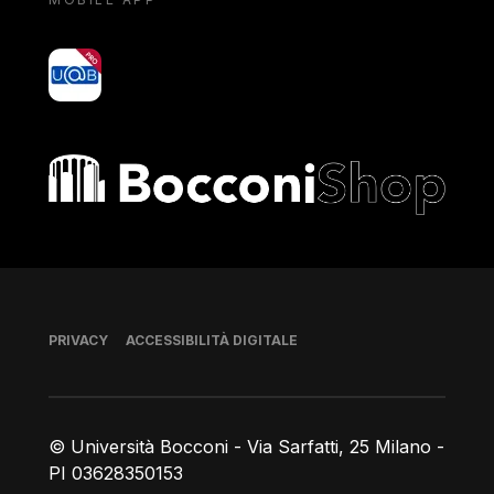
yoU@B
Bocconi shop
Piè di pagina
PRIVACY
ACCESSIBILITÀ DIGITALE
© Università Bocconi - Via Sarfatti, 25 Milano -
PI 03628350153