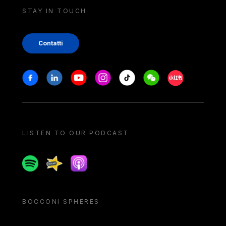
STAY IN TOUCH
Contatti
Stay in touch
Facebook
Linkedin
Youtube
Instagram
Tiktok
Weechat
Xiaohongshu/
LISTEN TO OUR PODCAST
Spotify
Spreaker
Apple podcast
BOCCONI SPHERES