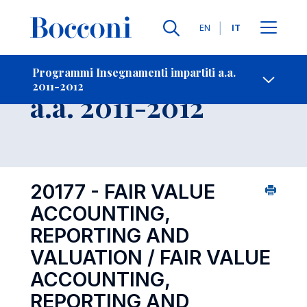
Lingue
EN
IT
Contatti
-
Insegnamento
Programmi Insegnamenti impartiti a.a.
2011-2012
Open s
a.a. 2011-2012
20177 - FAIR VALUE
ACCOUNTING,
REPORTING AND
VALUATION / FAIR VALUE
ACCOUNTING,
REPORTING AND