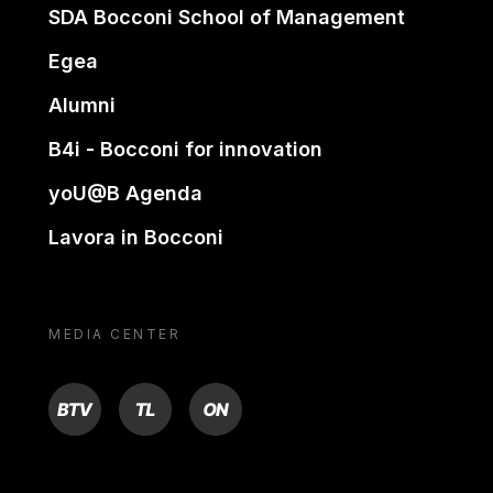
SDA Bocconi School of Management
Egea
Alumni
B4i - Bocconi for innovation
yoU@B Agenda
Lavora in Bocconi
MEDIA CENTER
BTV
TL
ON