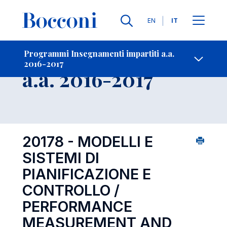
Lingue
EN
IT
Contatti
-
Insegnamento
Programmi Insegnamenti impartiti a.a.
2016-2017
Open s
a.a. 2016-2017
20178 - MODELLI E
SISTEMI DI
PIANIFICAZIONE E
CONTROLLO /
PERFORMANCE
MEASUREMENT AND