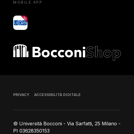
MOBILE APP
yoU@B
Bocconi shop
Piè di pagina
PRIVACY
ACCESSIBILITÀ DIGITALE
© Università Bocconi - Via Sarfatti, 25 Milano -
PI 03628350153