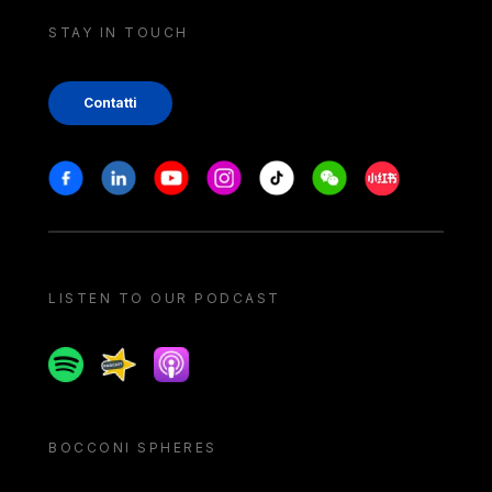
STAY IN TOUCH
Contatti
Stay in touch
Facebook
Linkedin
Youtube
Instagram
Tiktok
Weechat
Xiaohongshu/
LISTEN TO OUR PODCAST
Spotify
Spreaker
Apple podcast
BOCCONI SPHERES