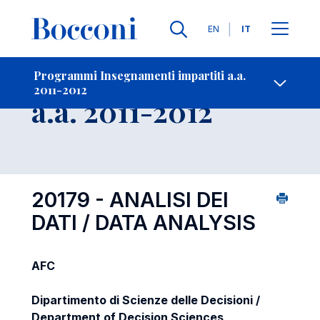
Lingue
EN
IT
Contatti
-
Insegnamento
Programmi Insegnamenti impartiti a.a.
2011-2012
Open s
a.a. 2011-2012
20179 - ANALISI DEI
DATI / DATA ANALYSIS
AFC
Dipartimento di Scienze delle Decisioni /
Department of Decision Sciences