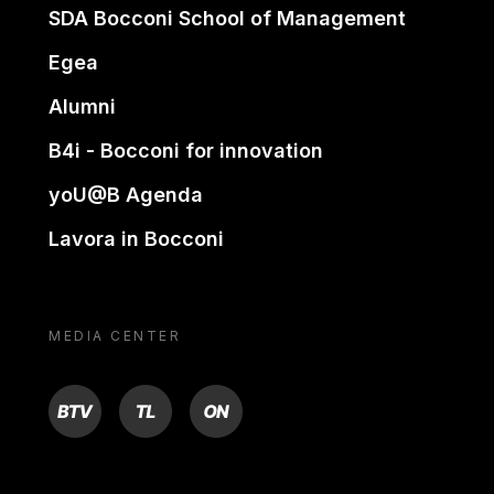
SDA Bocconi School of Management
Egea
Alumni
B4i - Bocconi for innovation
yoU@B Agenda
Lavora in Bocconi
MEDIA CENTER
BTV
TL
ON