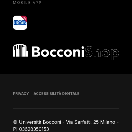
MOBILE APP
yoU@B
Bocconi shop
Piè di pagina
PRIVACY
ACCESSIBILITÀ DIGITALE
© Università Bocconi - Via Sarfatti, 25 Milano -
PI 03628350153