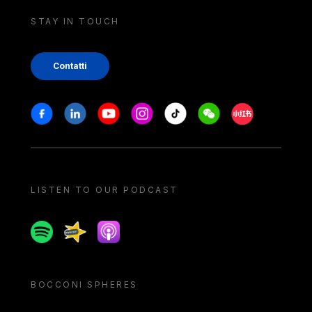
STAY IN TOUCH
Contatti
Stay in touch
Facebook
Linkedin
Youtube
Instagram
Tiktok
Weechat
Xiaohongshu/
LISTEN TO OUR PODCAST
Spotify
Spreaker
Apple podcast
BOCCONI SPHERES