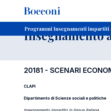
-
Home
Per studenti iscritti
Programmi degli insegnament
Programmi Insegnamenti impartiti a
Insegnamento a
20181 - SCENARI ECONO
CLAPI
Dipartimento di Scienze sociali e politiche
Insegnamento impartito in lingua italiana