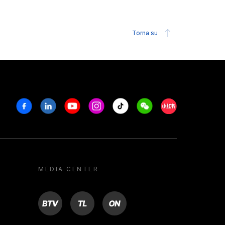
Torna su
Facebook
Linkedin
Youtube
Instagram
Tiktok
Weechat
Xiaohongshu/R
MEDIA CENTER
BTV
TL
ON