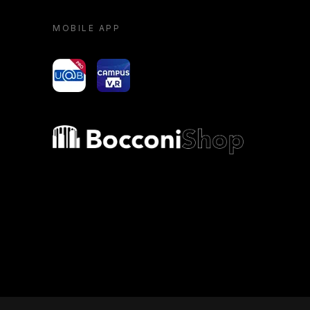
MOBILE APP
yoU@B
Campus VR
Bocconi shop