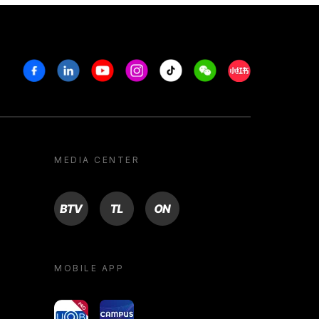
Facebook
Linkedin
Youtube
Instagram
Tiktok
Weechat
Xiaohongshu/R
MEDIA CENTER
BTV
TL
ON
MOBILE APP
yoU@B
Campus VR