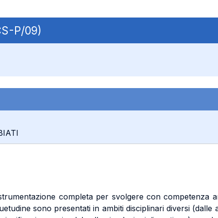
CS-P/09)
BIATI
la strumentazione completa per svolgere con competenza anal
etudine sono presentati in ambiti disciplinari diversi (dalle a