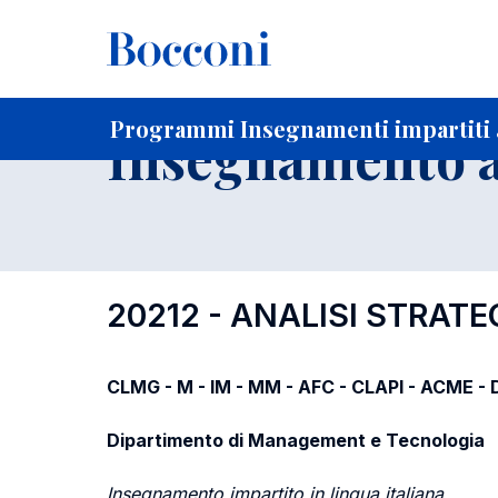
-
Home
Per studenti iscritti
Programmi degli insegnament
Elenco insegnamenti per dipartimento di competenza
Programmi Insegnamenti impartiti a
Insegnamento a
20212 - ANALISI STRATE
CLMG - M - IM - MM - AFC - CLAPI - ACME -
Dipartimento di Management e Tecnologia
Insegnamento impartito in lingua italiana