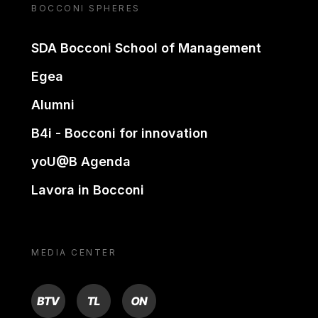
BOCCONI SPHERES
SDA Bocconi School of Management
Egea
Alumni
B4i - Bocconi for innovation
yoU@B Agenda
Lavora in Bocconi
MEDIA CENTER
BTV
TL
ON