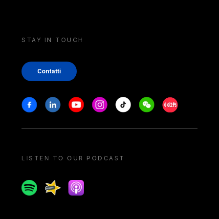
STAY IN TOUCH
Contatti
Stay in touch
Facebook
Linkedin
Youtube
Instagram
Tiktok
Weechat
Xiaohongshu/
LISTEN TO OUR PODCAST
Spotify
Spreaker
Apple podcast