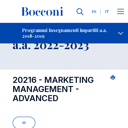
Lingue
EN
IT
Contatti
-
Insegnamento
Programmi Insegnamenti impartiti a.a.
2018-2019
Open s
a.a. 2022-2023
20216 - MARKETING
MANAGEMENT -
ADVANCED
M