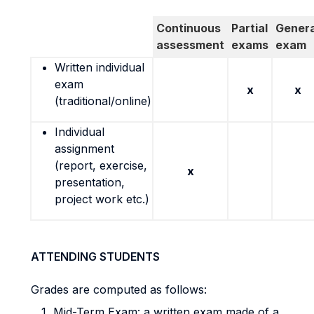
Continuous
Partial
Genera
assessment
exams
exam
Written individual
exam
x
x
(traditional/online)
Individual
assignment
(report, exercise,
x
presentation,
project work etc.)
ATTENDING STUDENTS
Grades are computed as follows:
Mid-Term Exam: a written exam made of a