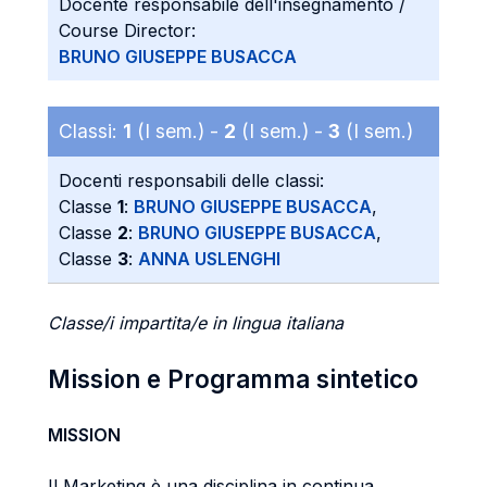
Docente responsabile dell'insegnamento /
Course Director:
BRUNO GIUSEPPE BUSACCA
Classi:
1
(I sem.) -
2
(I sem.) -
3
(I sem.)
Docenti responsabili delle classi:
Classe
1
:
BRUNO GIUSEPPE BUSACCA
,
Classe
2
:
BRUNO GIUSEPPE BUSACCA
,
Classe
3
:
ANNA USLENGHI
Classe/i impartita/e in lingua italiana
Mission e Programma sintetico
MISSION
Il Marketing è una disciplina in continua