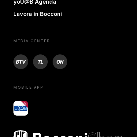
yoU@B Agenda
Lavora in Bocconi
MEDIA CENTER
BTV
TL
ON
MOBILE APP
yoU@B
Bocconi shop