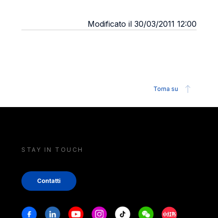
Modificato il 30/03/2011 12:00
Torna su
STAY IN TOUCH
Contatti
Stay in touch
Facebook
Linkedin
Youtube
Instagram
Tiktok
Weechat
Xiaohongshu/