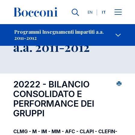
Lingue
EN
IT
Contatti
-
Insegnamento
Programmi Insegnamenti impartiti a.a.
2011-2012
Open s
a.a. 2011-2012
20222 - BILANCIO
CONSOLIDATO E
PERFORMANCE DEI
GRUPPI
CLMG - M - IM - MM - AFC - CLAPI - CLEFIN-