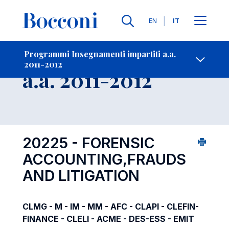
Lingue
EN
IT
Contatti
-
Insegnamento
Programmi Insegnamenti impartiti a.a.
2011-2012
Open s
a.a. 2011-2012
20225 - FORENSIC
ACCOUNTING,FRAUDS
AND LITIGATION
CLMG - M - IM - MM - AFC - CLAPI - CLEFIN-
FINANCE - CLELI - ACME - DES-ESS - EMIT