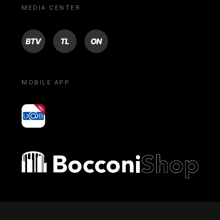
MEDIA CENTER
BTV
TL
ON
MOBILE APP
yoU@B
Bocconi shop