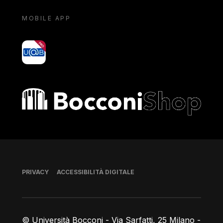
MOBILE APP
yoU@B
Bocconi shop
Piè di pagina
PRIVACY
ACCESSIBILITÀ DIGITALE
© Università Bocconi - Via Sarfatti, 25 Milano -