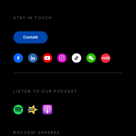
STAY IN TOUCH
Contatti
Stay in touch
Facebook
Linkedin
Youtube
Instagram
Tiktok
Weechat
Xiaohongshu/
LISTEN TO OUR PODCAST
Spotify
Spreaker
Apple podcast
BOCCONI SPHERES