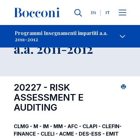
Lingue
EN
IT
Contatti
-
Insegnamento
Programmi Insegnamenti impartiti a.a.
2011-2012
Open s
a.a. 2011-2012
20227 - RISK
ASSESSMENT E
AUDITING
CLMG - M - IM - MM - AFC - CLAPI - CLEFIN-
FINANCE - CLELI - ACME - DES-ESS - EMIT