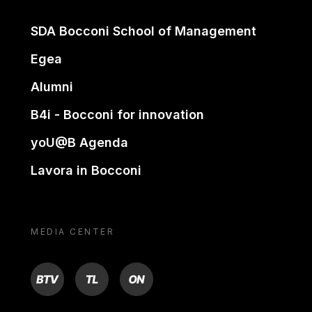
SDA Bocconi School of Management
Egea
Alumni
B4i - Bocconi for innovation
yoU@B Agenda
Lavora in Bocconi
MEDIA CENTER
BTV
TL
ON