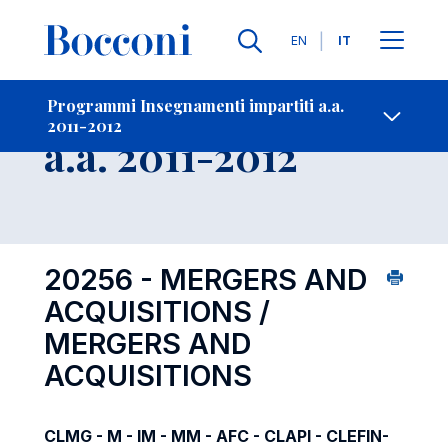
Lingue
EN
IT
Contatti
-
Insegnamento
Programmi Insegnamenti impartiti a.a.
2011-2012
Open s
a.a. 2011-2012
20256 - MERGERS AND
ACQUISITIONS /
MERGERS AND
ACQUISITIONS
CLMG - M - IM - MM - AFC - CLAPI - CLEFIN-