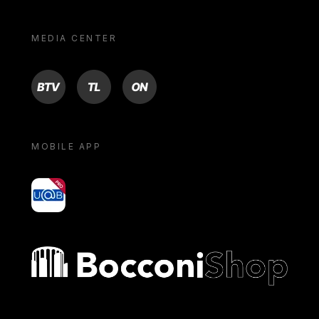
MEDIA CENTER
BTV
TL
ON
MOBILE APP
yoU@B
Bocconi shop