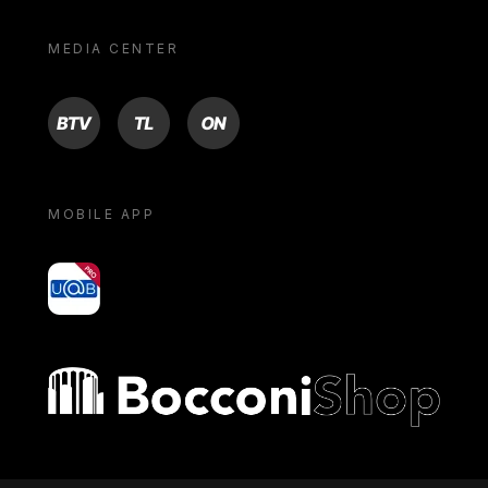
MEDIA CENTER
BTV
TL
ON
MOBILE APP
yoU@B
Bocconi shop