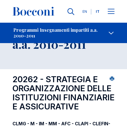
Lingue
EN
IT
Contatti
-
Insegnamento
Programmi Insegnamenti impartiti a.a.
2010-2011
Open s
a.a. 2010-2011
20262 - STRATEGIA E
ORGANIZZAZIONE DELLE
ISTITUZIONI FINANZIARIE
E ASSICURATIVE
CLMG - M - IM - MM - AFC - CLAPI - CLEFIN-