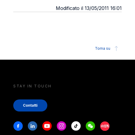
Modificato il 13/05/2011 16:01
Torna su
STAY IN TOUCH
Contatti
Stay in touch
Facebook
Linkedin
Youtube
Instagram
Tiktok
Weechat
Xiaohongshu/