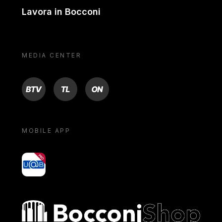
Lavora in Bocconi
MEDIA CENTER
BTV
TL
ON
MOBILE APP
yoU@B
Bocconi shop