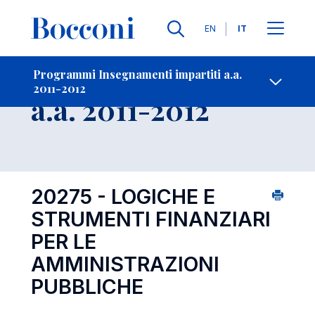
Lingue
EN
IT
Contatti
-
Insegnamento
Programmi Insegnamenti impartiti a.a.
2011-2012
Open s
a.a. 2011-2012
20275 - LOGICHE E
STRUMENTI FINANZIARI
PER LE
AMMINISTRAZIONI
PUBBLICHE