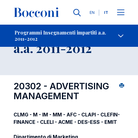
Lingue
EN
IT
Contatti
-
Insegnamento
Programmi Insegnamenti impartiti a.a.
2011-2012
Open s
a.a. 2011-2012
20302 - ADVERTISING
MANAGEMENT
CLMG - M - IM - MM - AFC - CLAPI - CLEFIN-
FINANCE - CLELI - ACME - DES-ESS - EMIT
Dipartimento di Marketing