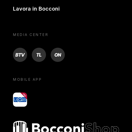
Lavora in Bocconi
MEDIA CENTER
BTV
TL
ON
MOBILE APP
yoU@B
Bocconi shop