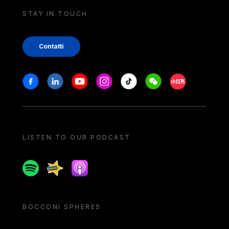
STAY IN TOUCH
Contatti
Stay in touch
Facebook
Linkedin
Youtube
Instagram
Tiktok
Weechat
Xiaohongshu/
LISTEN TO OUR PODCAST
Spotify
Spreaker
Apple podcast
BOCCONI SPHERES