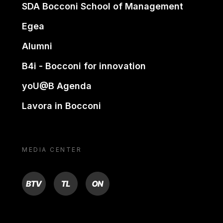
SDA Bocconi School of Management
Egea
Alumni
B4i - Bocconi for innovation
yoU@B Agenda
Lavora in Bocconi
MEDIA CENTER
BTV
TL
ON