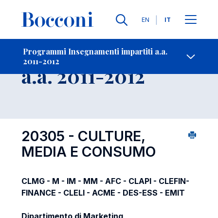
Lingue
EN
IT
Contatti
-
Insegnamento
Programmi Insegnamenti impartiti a.a.
2011-2012
Open s
a.a. 2011-2012
20305 - CULTURE,
MEDIA E CONSUMO
CLMG - M - IM - MM - AFC - CLAPI - CLEFIN-
FINANCE - CLELI - ACME - DES-ESS - EMIT
Dipartimento di Marketing