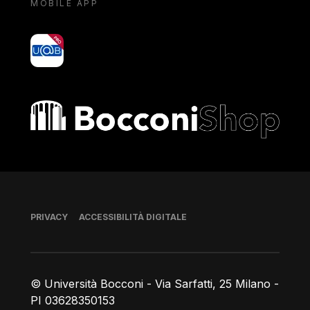
MOBILE APP
yoU@B
Bocconi shop
Piè di pagina
PRIVACY
ACCESSIBILITÀ DIGITALE
© Università Bocconi - Via Sarfatti, 25 Milano -
PI 03628350153