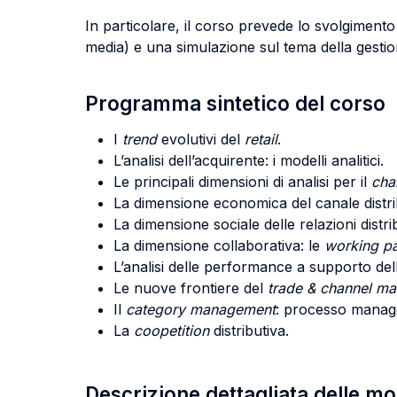
In particolare, il corso prevede lo svolgiment
media) e una simulazione sul tema della gestione
Programma sintetico del corso
I
trend
evolutivi del
retail
.
L’analisi dell’acquirente: i modelli analitici.
Le principali dimensioni di analisi per il
cha
La dimensione economica del canale distribu
La dimensione sociale delle relazioni distri
La dimensione collaborativa: le
working pa
L’analisi delle performance a supporto delle
Le nuove frontiere del
trade & channel ma
Il
category management
: processo manage
La
coopetition
distributiva.
Descrizione dettagliata delle m