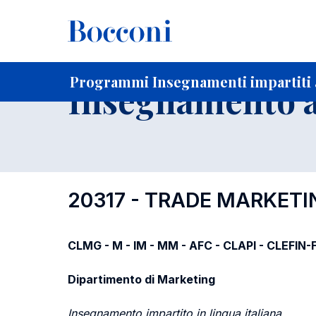
-
Home
Per studenti iscritti
Programmi degli insegnament
Programmi Insegnamenti impartiti a
Insegnamento a
20317 - TRADE MARKE
CLMG - M - IM - MM - AFC - CLAPI - CLEFIN
Dipartimento di Marketing
Insegnamento impartito in lingua italiana