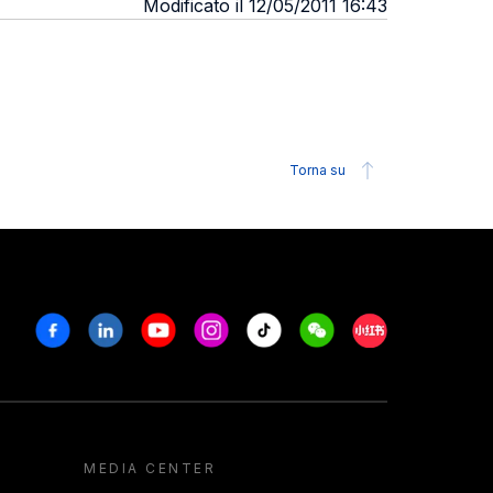
Modificato il 12/05/2011 16:43
Torna su
Facebook
Linkedin
Youtube
Instagram
Tiktok
Weechat
Xiaohongshu/R
MEDIA CENTER