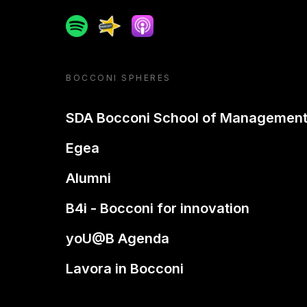
Spotify
Spreaker
Apple podcast
BOCCONI SPHERES
SDA Bocconi School of Managemen
Egea
Alumni
B4i - Bocconi for innovation
yoU@B Agenda
Lavora in Bocconi