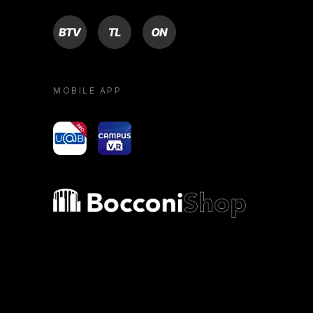
BTV
TL
ON
MOBILE APP
yoU@B
Campus VR
Bocconi shop