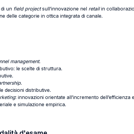
o di un
field project
sull’innovazione nel
retail
in collaboraz
 delle categorie in ottica integrata di canale.
nnel management
.
tivo: le scelte di struttura.
butive.
rtnership
.
 decisioni distributive.
rketing
: innovazioni orientate all’incremento dell’efficienza e 
riale e simulazione empirica.
odalità d'esame