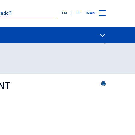
Lingue
EN
IT
Menu
Ricerca insegnamenti in ordine alfabetico
Contatti
Open share
NT