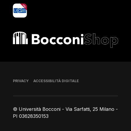
yoU@B
Bocconi shop
Piè di pagina
PRIVACY
ACCESSIBILITÀ DIGITALE
© Università Bocconi - Via Sarfatti, 25 Milano -
PI 03628350153