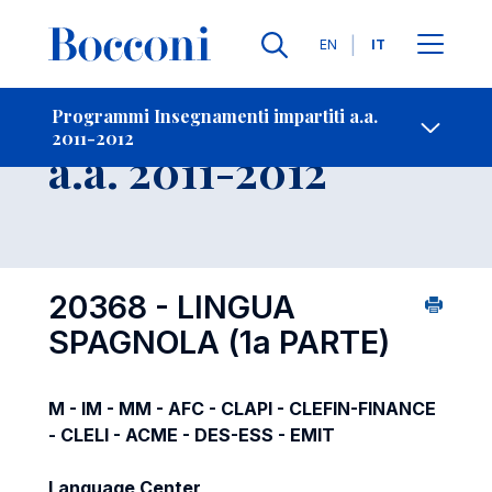
Lingue
EN
IT
Contatti
-
Insegnamento
Programmi Insegnamenti impartiti a.a.
2011-2012
Open s
a.a. 2011-2012
20368 - LINGUA
SPAGNOLA (1a PARTE)
M - IM - MM - AFC - CLAPI - CLEFIN-FINANCE
- CLELI - ACME - DES-ESS - EMIT
Language Center