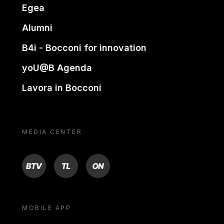
Egea
Alumni
B4i - Bocconi for innovation
yoU@B Agenda
Lavora in Bocconi
MEDIA CENTER
BTV
TL
ON
MOBILE APP