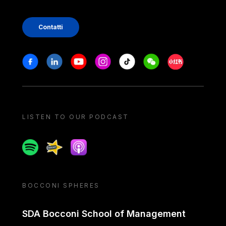
Contatti
Stay in touch
Facebook
Linkedin
Youtube
Instagram
Tiktok
Weechat
Xiaohongshu/
LISTEN TO OUR PODCAST
Spotify
Spreaker
Apple podcast
BOCCONI SPHERES
SDA Bocconi School of Management