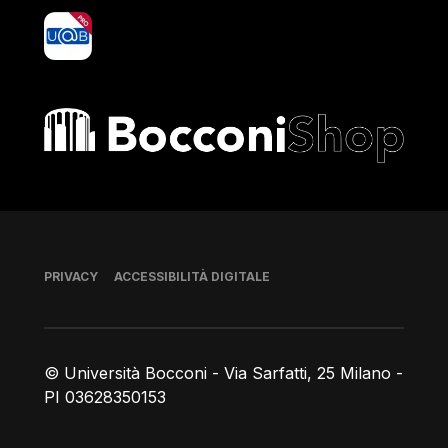
yoU@B
Bocconi shop
Piè di pagina
PRIVACY
ACCESSIBILITÀ DIGITALE
© Università Bocconi - Via Sarfatti, 25 Milano -
PI 03628350153