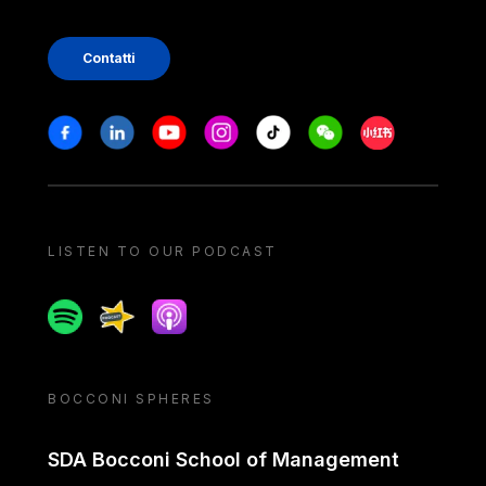
Contatti
Stay in touch
Facebook
Linkedin
Youtube
Instagram
Tiktok
Weechat
Xiaohongshu/
LISTEN TO OUR PODCAST
Spotify
Spreaker
Apple podcast
BOCCONI SPHERES
SDA Bocconi School of Management