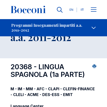
Lingue
EN
IT
Contatti
-
Insegnamento
Programmi Insegnamenti impartiti a.a.
2011-2012
Open s
a.a. 2011-2012
20368 - LINGUA
SPAGNOLA (1a PARTE)
M - IM - MM - AFC - CLAPI - CLEFIN-FINANCE
- CLELI - ACME - DES-ESS - EMIT
Language Center