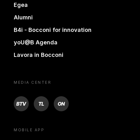
Egea
Alumni
B4i - Bocconi for innovation
yoU@B Agenda
Lavora in Bocconi
MEDIA CENTER
BTV
TL
ON
MOBILE APP