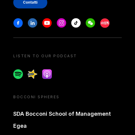
Contatti
Stay in touch
Facebook
Linkedin
Youtube
Instagram
Tiktok
Weechat
Xiaohongshu/
LISTEN TO OUR PODCAST
Spotify
Spreaker
Apple podcast
BOCCONI SPHERES
SDA Bocconi School of Management
Egea