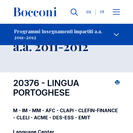
Lingue
EN
IT
Contatti
-
Insegnamento
Programmi Insegnamenti impartiti a.a.
2011-2012
Open s
a.a. 2011-2012
20376 - LINGUA
PORTOGHESE
M - IM - MM - AFC - CLAPI - CLEFIN-FINANCE
- CLELI - ACME - DES-ESS - EMIT
Language Center