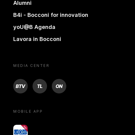
Alumni
B4i - Bocconi for innovation
yoU@B Agenda
Lavora in Bocconi
MEDIA CENTER
BTV
TL
ON
MOBILE APP
yoU@B