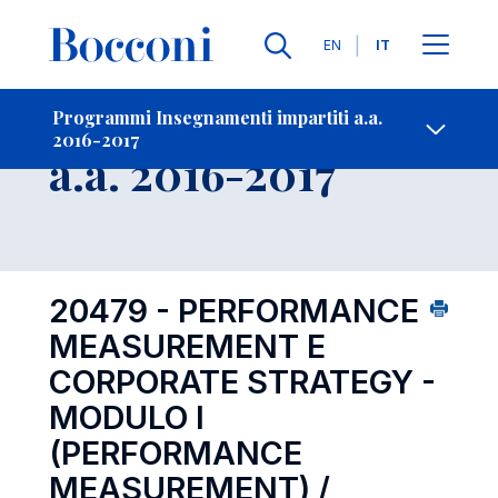
Lingue
EN
IT
Contatti
-
Insegnamento
Programmi Insegnamenti impartiti a.a.
2016-2017
Open s
a.a. 2016-2017
20479 - PERFORMANCE
MEASUREMENT E
CORPORATE STRATEGY -
MODULO I
(PERFORMANCE
MEASUREMENT) /