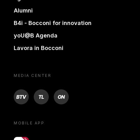
Alumni
B4i - Bocconi for innovation
yoU@B Agenda
Lavora in Bocconi
MEDIA CENTER
BTV
TL
ON
MOBILE APP