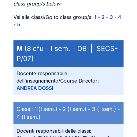
class group/s below
Vai alle classi/Go to class group/s:
1
-
2
-
3
-
4
-
5
M
(8 cfu - I sem. - OB | SECS-
P/07)
Docente responsabile
dell'insegnamento/Course Director:
ANDREA DOSSI
Classi:
1 (I sem.) -
2 (I sem.) -
3 (I sem.) -
4 (I sem.)
Docenti responsabili delle classi: