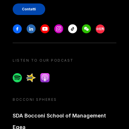
Contatti
Stay in touch
Facebook
Linkedin
Youtube
Instagram
Tiktok
Weechat
Xiaohongshu/
LISTEN TO OUR PODCAST
Spotify
Spreaker
Apple podcast
BOCCONI SPHERES
SDA Bocconi School of Management
Egea