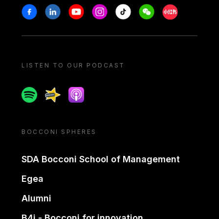
Stay in touch
Facebook
Linkedin
Youtube
Instagram
Tiktok
Weechat
Xiaohongshu/
LISTEN TO OUR PODCAST
Spotify
Spreaker
Apple podcast
BOCCONI SPHERES
SDA Bocconi School of Management
Egea
Alumni
B4i - Bocconi for innovation