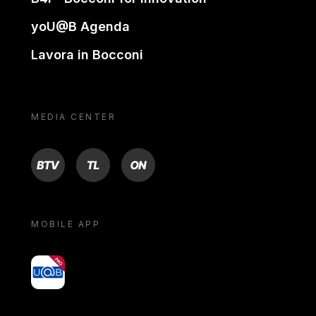
yoU@B Agenda
Lavora in Bocconi
MEDIA CENTER
BTV
TL
ON
MOBILE APP
yoU@B