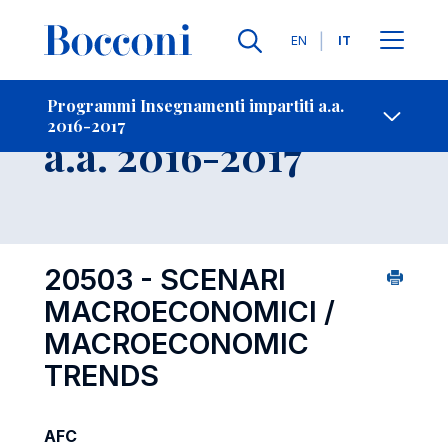
Lingue
EN
IT
Contatti
-
Insegnamento
Programmi Insegnamenti impartiti a.a.
2016-2017
Open s
a.a. 2016-2017
20503 - SCENARI
MACROECONOMICI /
MACROECONOMIC
TRENDS
AFC