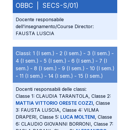
OBBC | SECS-S/01)
Docente responsabile
dell'insegnamento/Course Director:
FAUSTA LUSCIA
Classi:
1 (I sem.) -
2 (I sem.) -
3 (I sem.) -
4 (I sem.) -
5 (I sem.) -
6 (I sem.) -
7 (I
sem.) -
8 (I sem.) -
9 (I sem.) -
10 (I sem.)
-
11 (I sem.) -
14 (I sem.) -
15 (I sem.)
Docenti responsabili delle classi:
Classe 1: CLAUDIA TARANTOLA, Classe 2:
MATTIA VITTORIO ORESTE COZZI
, Classe
3: FAUSTA LUSCIA, Classe 4: VILMA
DRAPERI, Classe 5:
LUCA MOLTENI
, Classe
6: CLAUDIO GIOVANNI BORRONI, Classe 7: