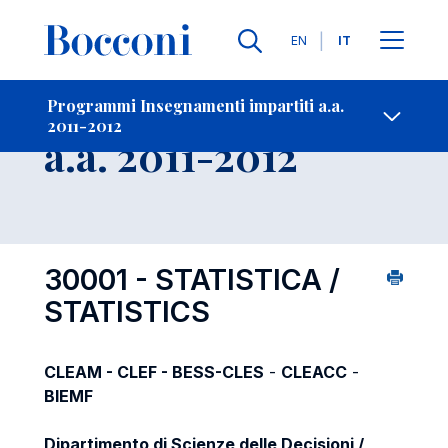
Lingue
EN
IT
Contatti
-
Insegnamento
Programmi Insegnamenti impartiti a.a.
2011-2012
Open s
a.a. 2011-2012
30001 - STATISTICA /
STATISTICS
CLEAM - CLEF - BESS-CLES
-
CLEACC
-
BIEMF
Dipartimento di Scienze delle Decisioni /