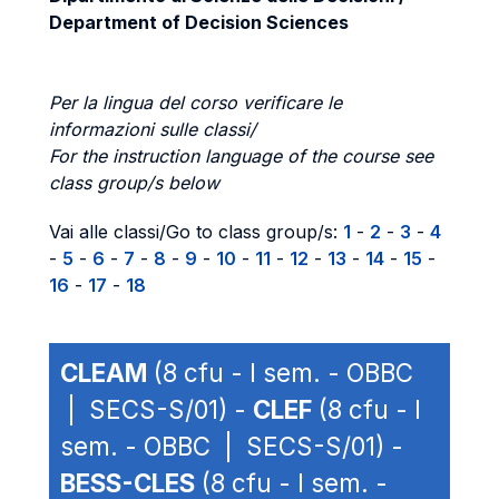
Department of Decision Sciences
Per la lingua del corso verificare le
informazioni sulle classi/
For the instruction language of the course see
class group/s below
Vai alle classi/Go to class group/s:
1
-
2
-
3
-
4
-
5
-
6
-
7
-
8
-
9
-
10
-
11
-
12
-
13
-
14
-
15
-
16
-
17
-
18
CLEAM
(8 cfu - I sem. - OBBC
| SECS-S/01) -
CLEF
(8 cfu - I
sem. - OBBC | SECS-S/01) -
BESS-CLES
(8 cfu - I sem. -