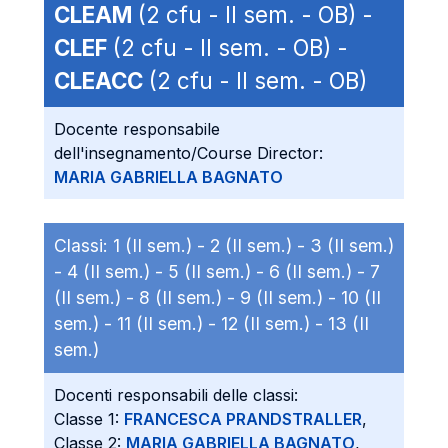
CLEAM
(2 cfu - II sem. - OB) -
CLEF
(2 cfu - II sem. - OB) -
CLEACC
(2 cfu - II sem. - OB)
Docente responsabile
dell'insegnamento/Course Director:
MARIA GABRIELLA BAGNATO
Classi:
1 (II sem.) -
2 (II sem.) -
3 (II sem.)
-
4 (II sem.) -
5 (II sem.) -
6 (II sem.) -
7
(II sem.) -
8 (II sem.) -
9 (II sem.) -
10 (II
sem.) -
11 (II sem.) -
12 (II sem.) -
13 (II
sem.)
Docenti responsabili delle classi:
Classe 1:
FRANCESCA PRANDSTRALLER
,
Classe 2:
MARIA GABRIELLA BAGNATO
,