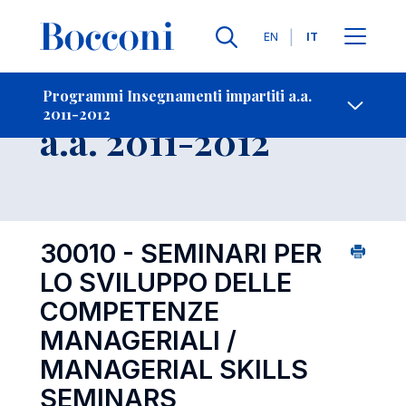
Lingue
EN
IT
Contatti
-
Insegnamento
Programmi Insegnamenti impartiti a.a.
2011-2012
Open s
a.a. 2011-2012
30010 - SEMINARI PER
LO SVILUPPO DELLE
COMPETENZE
MANAGERIALI /
MANAGERIAL SKILLS
SEMINARS