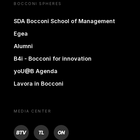
BOCCONI SPHERES
SDA Bocconi School of Management
Egea
Alumni
B4i - Bocconi for innovation
yoU@B Agenda
Lavora in Bocconi
MEDIA CENTER
BTV
TL
ON