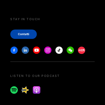
STAY IN TOUCH
Contatti
Stay in touch
Facebook
Linkedin
Youtube
Instagram
Tiktok
Weechat
Xiaohongshu/
LISTEN TO OUR PODCAST
Spotify
Spreaker
Apple podcast