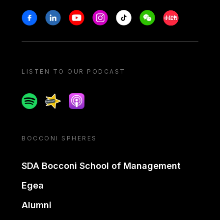
Stay in touch
Facebook
Linkedin
Youtube
Instagram
Tiktok
Weechat
Xiaohongshu/
LISTEN TO OUR PODCAST
Spotify
Spreaker
Apple podcast
BOCCONI SPHERES
SDA Bocconi School of Management
Egea
Alumni