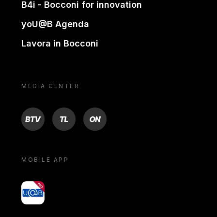
B4i - Bocconi for innovation
yoU@B Agenda
Lavora in Bocconi
MEDIA CENTER
BTV
TL
ON
MOBILE APP
yoU@B