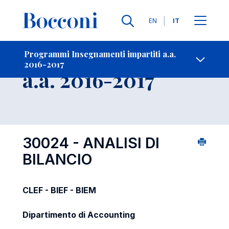
Lingue
EN
IT
Contatti
-
Insegnamento
Programmi Insegnamenti impartiti a.a.
2016-2017
Open s
a.a. 2016-2017
30024 - ANALISI DI
BILANCIO
CLEF - BIEF - BIEM
Dipartimento di Accounting