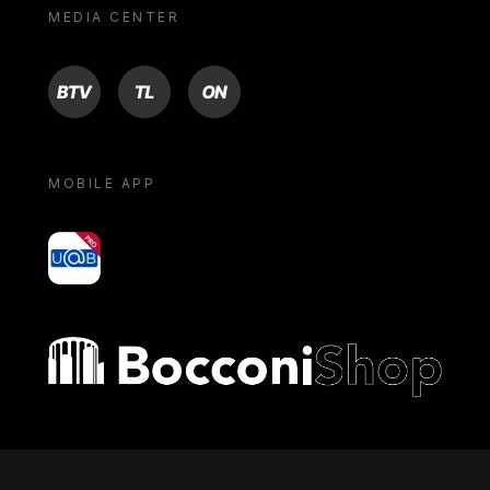
MEDIA CENTER
BTV
TL
ON
MOBILE APP
yoU@B
Bocconi shop