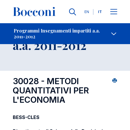
Lingue
EN
IT
Contatti
-
Insegnamento
Programmi Insegnamenti impartiti a.a.
2011-2012
Open s
a.a. 2011-2012
30028 - METODI
QUANTITATIVI PER
L'ECONOMIA
BESS-CLES