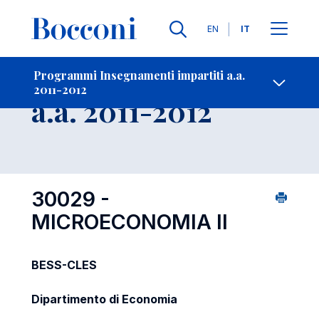
Lingue
EN
IT
Contatti
-
Insegnamento
Programmi Insegnamenti impartiti a.a.
2011-2012
Open s
a.a. 2011-2012
30029 -
MICROECONOMIA II
BESS-CLES
Dipartimento di Economia