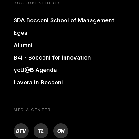
BOCCONI SPHERES
SDA Bocconi School of Management
Egea
Alumni
B4i - Bocconi for innovation
yoU@B Agenda
Lavora in Bocconi
MEDIA CENTER
BTV
TL
ON