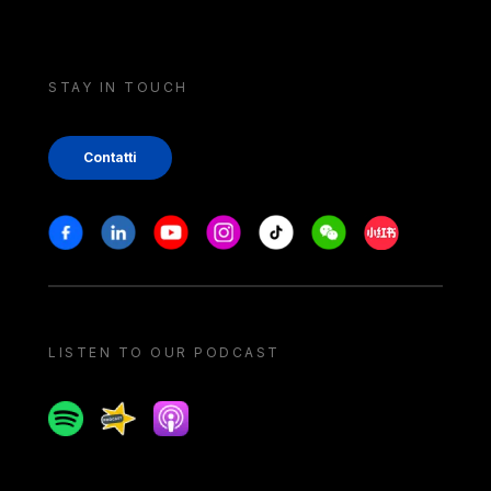
STAY IN TOUCH
Contatti
Stay in touch
Facebook
Linkedin
Youtube
Instagram
Tiktok
Weechat
Xiaohongshu/
LISTEN TO OUR PODCAST
Spotify
Spreaker
Apple podcast