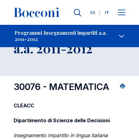
Lingue
EN
IT
Contatti
-
Insegnamento
Programmi Insegnamenti impartiti a.a.
2011-2012
Open s
a.a. 2011-2012
30076 - MATEMATICA
CLEACC
Dipartimento di Scienze delle Decisioni
Insegnamento impartito in lingua italiana