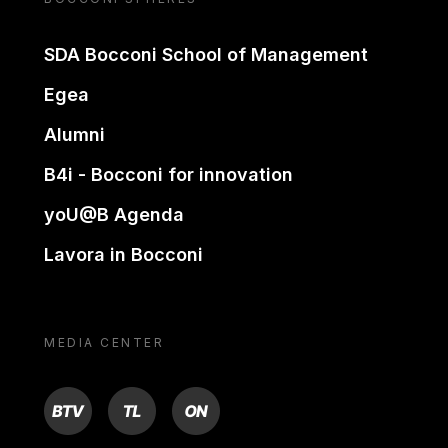
SDA Bocconi School of Management
Egea
Alumni
B4i - Bocconi for innovation
yoU@B Agenda
Lavora in Bocconi
MEDIA CENTER
BTV
TL
ON