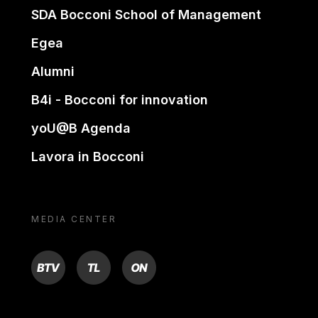
SDA Bocconi School of Management
Egea
Alumni
B4i - Bocconi for innovation
yoU@B Agenda
Lavora in Bocconi
MEDIA CENTER
BTV
TL
ON