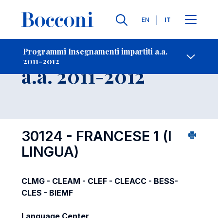
Lingue
EN
IT
Contatti
-
Insegnamento
Programmi Insegnamenti impartiti a.a.
2011-2012
Open s
a.a. 2011-2012
30124 - FRANCESE 1 (I
LINGUA)
CLMG - CLEAM - CLEF - CLEACC - BESS-
CLES - BIEMF
Language Center