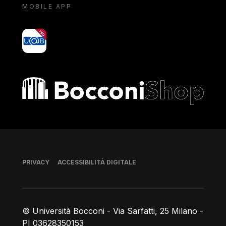
MOBILE APP
yoU@B
Bocconi shop
Piè di pagina
PRIVACY
ACCESSIBILITÀ DIGITALE
© Università Bocconi - Via Sarfatti, 25 Milano -
PI 03628350153