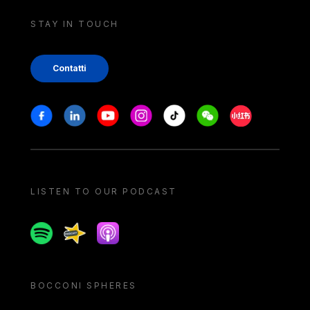
STAY IN TOUCH
Contatti
Stay in touch
Facebook
Linkedin
Youtube
Instagram
Tiktok
Weechat
Xiaohongshu/
LISTEN TO OUR PODCAST
Spotify
Spreaker
Apple podcast
BOCCONI SPHERES