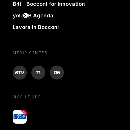
B4i - Bocconi for innovation
yoU@B Agenda
Lavora in Bocconi
MEDIA CENTER
BTV
TL
ON
MOBILE APP
yoU@B