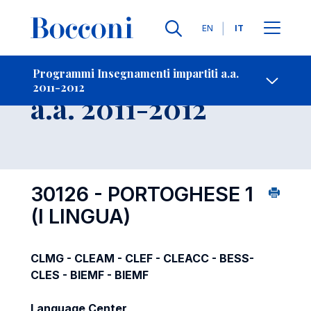
Lingue
EN
IT
Contatti
-
Insegnamento
Programmi Insegnamenti impartiti a.a.
2011-2012
Open s
a.a. 2011-2012
30126 - PORTOGHESE 1
(I LINGUA)
CLMG - CLEAM - CLEF - CLEACC - BESS-
CLES - BIEMF - BIEMF
Language Center