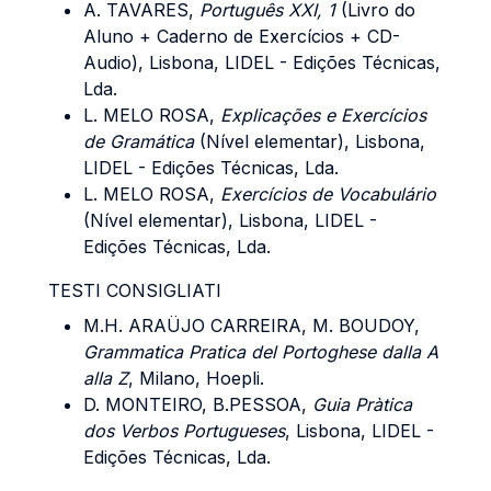
A. TAVARES,
Português XXI, 1
(Livro do
Aluno + Caderno de Exercícios + CD-
Audio), Lisbona, LIDEL - Edições Técnicas,
Lda.
L. MELO ROSA,
Explicações e Exercícios
de Gramática
(Nível elementar), Lisbona,
LIDEL - Edições Técnicas, Lda.
L. MELO ROSA,
Exercícios de Vocabulário
(Nível elementar), Lisbona, LIDEL -
Edições Técnicas, Lda.
TESTI CONSIGLIATI
M.H. ARAÜJO CARREIRA, M. BOUDOY,
Grammatica Pratica del Portoghese dalla A
alla Z
, Milano, Hoepli.
D. MONTEIRO, B.PESSOA,
Guia Pràtica
dos Verbos Portugueses
, Lisbona, LIDEL -
Edições Técnicas, Lda.