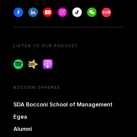
Stay in touch
Facebook
Linkedin
Youtube
Instagram
Tiktok
Weechat
Xiaohongshu/
LISTEN TO OUR PODCAST
Spotify
Spreaker
Apple podcast
BOCCONI SPHERES
SDA Bocconi School of Management
Egea
Alumni