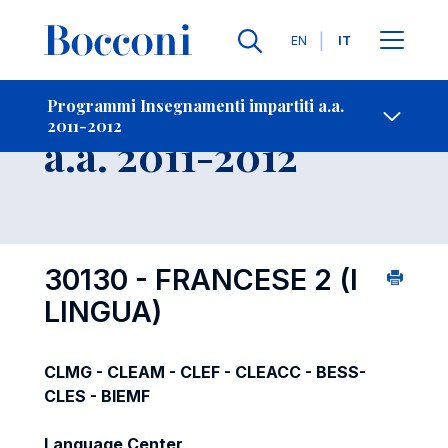
Lingue
EN
IT
Contatti
-
Insegnamento
Programmi Insegnamenti impartiti a.a.
2011-2012
Open s
a.a. 2011-2012
30130 - FRANCESE 2 (I
LINGUA)
CLMG - CLEAM - CLEF - CLEACC - BESS-
CLES - BIEMF
Language Center