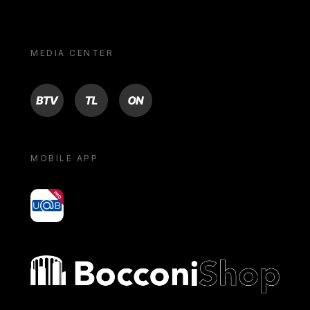
MEDIA CENTER
BTV
TL
ON
MOBILE APP
yoU@B
Bocconi shop