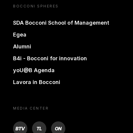
BOCCONI SPHERES
SDA Bocconi School of Management
Egea
Alumni
B4i - Bocconi for innovation
yoU@B Agenda
Lavora in Bocconi
MEDIA CENTER
BTV
TL
ON