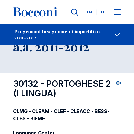
Lingue
EN
IT
Contatti
-
Insegnamento
Programmi Insegnamenti impartiti a.a.
2011-2012
Open s
a.a. 2011-2012
30132 - PORTOGHESE 2
(I LINGUA)
CLMG - CLEAM - CLEF - CLEACC - BESS-
CLES - BIEMF
Language Center