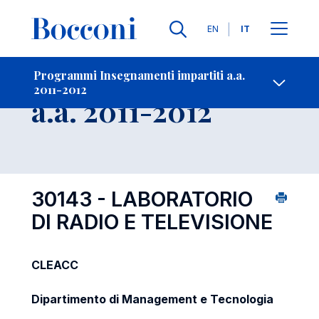
Lingue
EN
IT
Contatti
-
Insegnamento
Programmi Insegnamenti impartiti a.a.
2011-2012
Open s
a.a. 2011-2012
30143 - LABORATORIO
DI RADIO E TELEVISIONE
CLEACC
Dipartimento di Management e Tecnologia