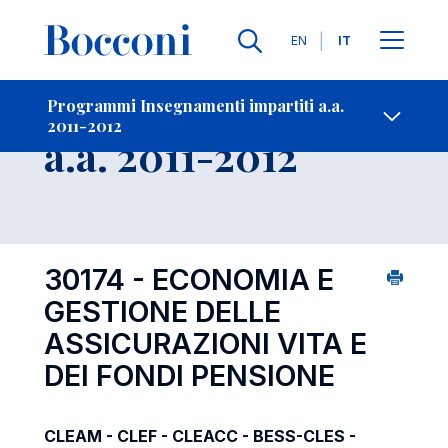
Lingue
EN
IT
Contatti
-
Insegnamento
Programmi Insegnamenti impartiti a.a.
2011-2012
Open s
a.a. 2011-2012
30174 - ECONOMIA E
GESTIONE DELLE
ASSICURAZIONI VITA E
DEI FONDI PENSIONE
CLEAM - CLEF - CLEACC - BESS-CLES -