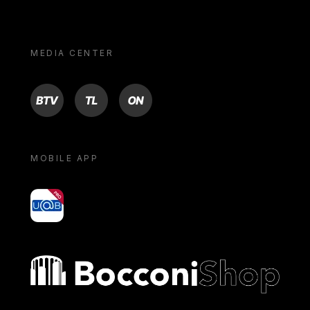
MEDIA CENTER
BTV
TL
ON
MOBILE APP
yoU@B
Bocconi shop