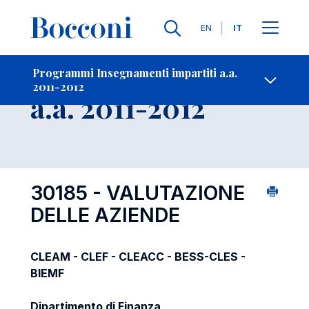
Lingue
EN
IT
Contatti
-
Insegnamento
Programmi Insegnamenti impartiti a.a.
2011-2012
Open s
a.a. 2011-2012
30185 - VALUTAZIONE
DELLE AZIENDE
CLEAM - CLEF - CLEACC - BESS-CLES -
BIEMF
Dipartimento di Finanza