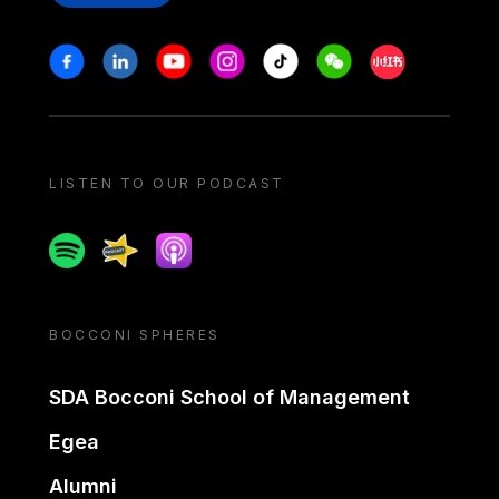
Stay in touch
Facebook
Linkedin
Youtube
Instagram
Tiktok
Weechat
Xiaohongshu/
LISTEN TO OUR PODCAST
Spotify
Spreaker
Apple podcast
BOCCONI SPHERES
SDA Bocconi School of Management
Egea
Alumni