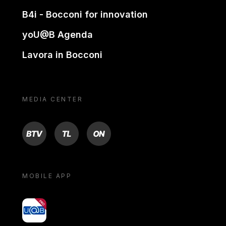
B4i - Bocconi for innovation
yoU@B Agenda
Lavora in Bocconi
MEDIA CENTER
BTV
TL
ON
MOBILE APP
yoU@B