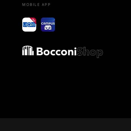
MOBILE APP
yoU@B
Campus VR
Bocconi shop