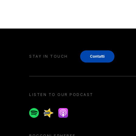
STAY IN TOUCH
Contatti
LISTEN TO OUR PODCAST
Spotify
Spreaker
Apple podcast
BOCCONI SPHERES