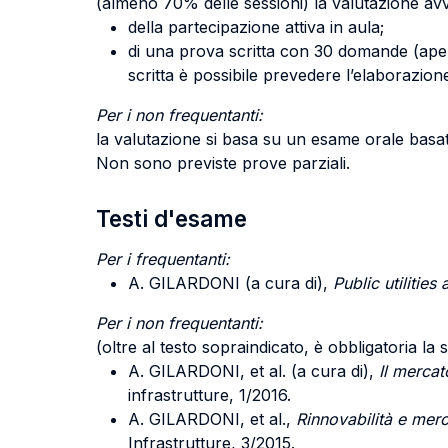
(almeno 70% delle sessioni) la valutazione avv
della partecipazione attiva in aula;
di una prova scritta con 30 domande (apert
scritta è possibile prevedere l’elaborazio
Per i non frequentanti:
la valutazione si basa su un esame orale basato 
Non sono previste prove parziali.
Testi d'esame
Per i frequentanti:
A. GILARDONI (a cura di),
Public utilities
Per i non frequentanti:
(oltre al testo sopraindicato, è obbligatoria la s
A. GILARDONI, et al. (a cura di),
Il mercat
infrastrutture, 1/2016.
A. GILARDONI, et al.,
Rinnovabilità e merc
Infrastrutture, 3/2015.