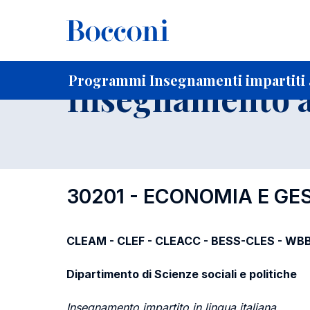
-
Home
Per studenti iscritti
Programmi degli insegnament
Programmi Insegnamenti impartiti a
Insegnamento a
30201 - ECONOMIA E GES
CLEAM - CLEF - CLEACC - BESS-CLES - WBB 
Dipartimento di Scienze sociali e politiche
Insegnamento impartito in lingua italiana