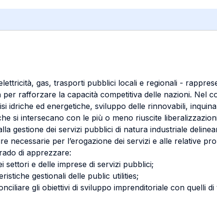
, elettricità, gas, trasporti pubblici locali e regionali - rapp
a per rafforzare la capacità competitiva delle nazioni. Nel co
risi idriche ed energetiche, sviluppo delle rinnovabili, inqu
he si intersecano con le più o meno riuscite liberalizzazioni 
lla gestione dei servizi pubblici di natura industriale delinea
ure necessarie per l’erogazione dei servizi e alle relative p
grado di apprezzare:
settori e delle imprese di servizi pubblici;
ristiche gestionali delle public utilities;
nciliare gli obiettivi di sviluppo imprenditoriale con quelli di