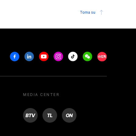
Torna su
Facebook
Linkedin
Youtube
Instagram
Tiktok
Weechat
Xiaohongshu/R
MEDIA CENTER
BTV
TL
ON