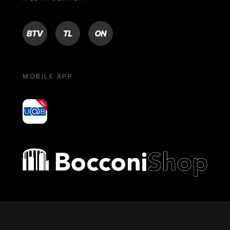
BTV
TL
ON
MOBILE APP
yoU@B
Bocconi shop