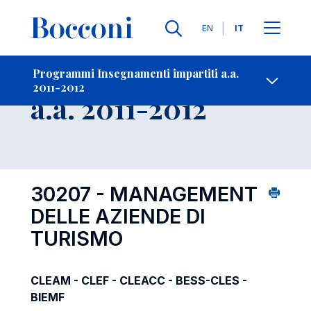
Lingue
EN
IT
Contatti
-
Insegnamento
Programmi Insegnamenti impartiti a.a.
2011-2012
Open s
a.a. 2011-2012
30207 - MANAGEMENT
DELLE AZIENDE DI
TURISMO
CLEAM - CLEF - CLEACC - BESS-CLES -
BIEMF