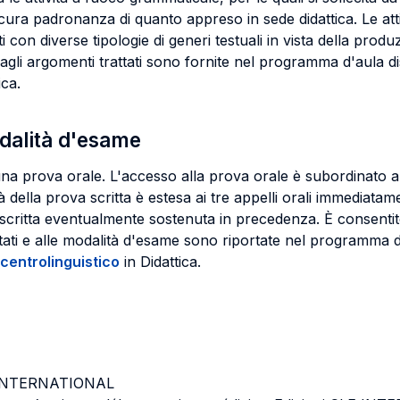
cura padronanza di quanto appreso in sede didattica. Le attiv
enti con diverse tipologie di generi testuali in vista della pro
gli argomenti trattati sono fornite nel programma d'aula dist
ica.
odalità d'esame
una prova orale. L'accesso alla prova orale è subordinato a
à della prova scritta è estesa ai tre appelli orali immediatam
critta eventualmente sostenuta in precedenza. È consentito 
attati e alle modalità d'esame sono riportate nel programma d
centrolinguistico
in Didattica.
E INTERNATIONAL