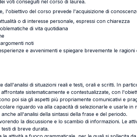
ei voti conseguiti nel corso di laurea.
e, l'obiettivo del corso prevede l'acquisizione di conoscenz
ttualità o di interesse personale, espressi con chiarezza
roblematiche di vita quotidiana
ne
 argomenti noti
esperienze e avvenimenti e spiegare brevemente le ragioni d
all'analisi di situazioni reali e testi, orali e scritti. In par
, affrontate sistematicamente e contestualizzate, con l'obiett
o poi sia gli aspetti più propriamente comunicativi e pragm
colare riguardo va alla capacità di selezionarle e usarle i
che all'analisi della sintassi della frase e del periodo.
favorendo la discussione e lo scambio di informazioni. Le attivi
esti di breve durata.
attività a fuoco grammaticale, per le quali si sollecita da 