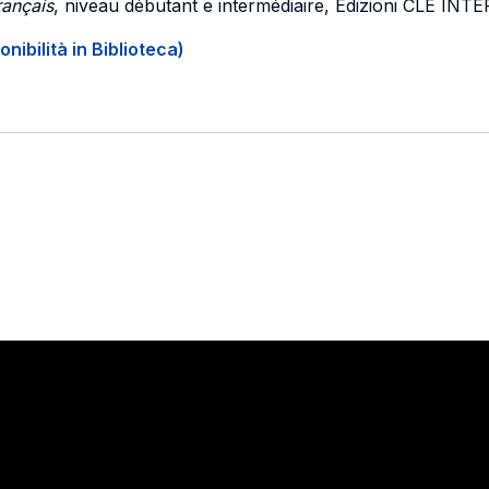
rançais
, niveau débutant e intermédiaire, Edizioni CLE I
onibilità in Biblioteca)
Stay in touch