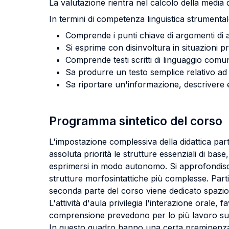
La valutazione rientra nel calcolo della media d
In termini di competenza linguistica strumental
Comprende i punti chiave di argomenti di a
Si esprime con disinvoltura in situazioni p
Comprende testi scritti di linguaggio comu
Sa produrre un testo semplice relativo ad
Sa riportare un'informazione, descrivere 
Programma sintetico del corso
L'impostazione complessiva della didattica parte d
assoluta priorità le strutture essenziali di base
esprimersi in modo autonomo. Si approfondiscon
strutture morfosintattiche più complesse. Parti
seconda parte del corso viene dedicato spazio an
L'attività d'aula privilegia l'interazione orale, 
comprensione prevedono per lo più lavoro su t
In questo quadro hanno una certa preminenza le 