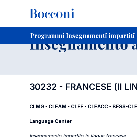
-
Home
Per studenti iscritti
Programmi degli insegnament
Programmi Insegnamenti impartiti a
Insegnamento a
30232 - FRANCESE (II LI
CLMG - CLEAM - CLEF - CLEACC - BESS-CLE
Language Center
Insegnamento impartito in lingua francese