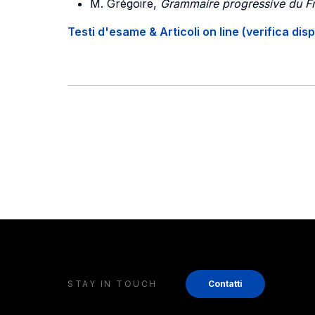
M. Grégoire,
Grammaire progressive du F
Testi d'esame & Articoli on line (verifica disp
STAY IN TOUCH
Contatti