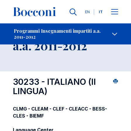
Lingue
EN
IT
Contatti
-
Insegnamento
Programmi Insegnamenti impartiti a.a.
2011-2012
Open s
a.a. 2011-2012
30233 - ITALIANO (II
LINGUA)
CLMG - CLEAM - CLEF - CLEACC - BESS-
CLES - BIEMF
Language Center