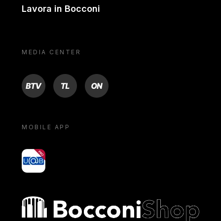
Lavora in Bocconi
MEDIA CENTER
BTV
TL
ON
MOBILE APP
yoU@B
Bocconi shop