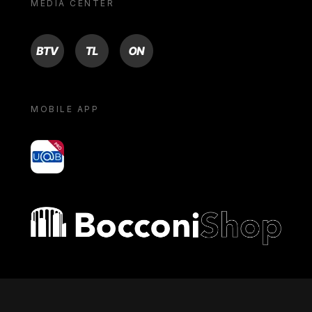
MEDIA CENTER
BTV
TL
ON
MOBILE APP
yoU@B
Bocconi shop