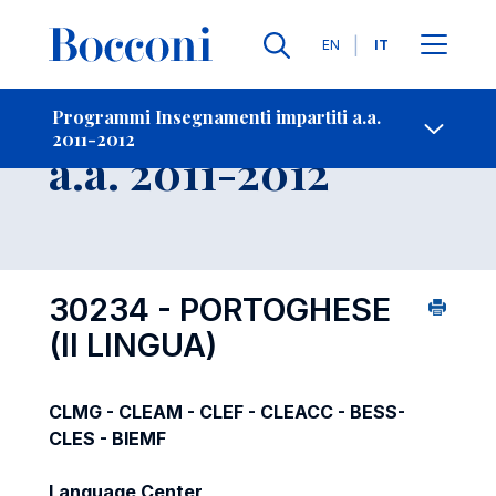
Lingue
EN
IT
Contatti
-
Insegnamento
Programmi Insegnamenti impartiti a.a.
2011-2012
Open s
a.a. 2011-2012
30234 - PORTOGHESE
(II LINGUA)
CLMG - CLEAM - CLEF - CLEACC - BESS-
CLES - BIEMF
Language Center